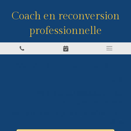
Coach en reconversion
professionnelle
Passez de "
Je subis" à "Je
choisis"
Prête à vous (re)découvrir pour
(re)trouver votre voie ?
Ensemble, faisons plus que réfléchir à un
métier !