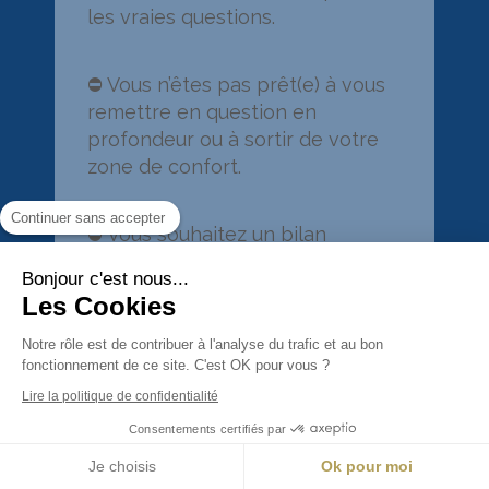
les vraies questions.
⛔ Vous n’êtes pas prêt(e) à vous
remettre en question en
profondeur ou à sortir de votre
zone de confort.
Continuer sans accepter
⛔ Vous souhaitez un bilan
Bonjour c'est nous...
purement technique, sans
Les Cookies
ouverture à une dimension
personnelle ou intuitive.
Notre rôle est de contribuer à l'analyse du
trafic et au bon fonctionnement de ce site.
C'est OK pour vous ?
⛔ Vous préférez suivre une voie
Lire la politique de confidentialité
professionnelle classique, sans
Consentements certifiés par
explorer vos aspirations
profondes.
Je choisis
Ok pour moi