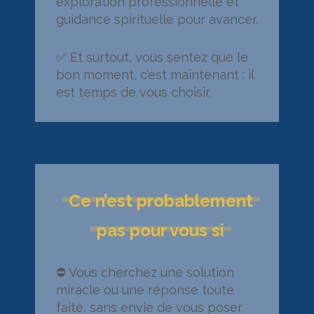
exploration professionnelle et
guidance spirituelle pour avancer.
✅ Et surtout, vous sentez que le
bon moment, c’est maintenant : il
est temps de vous choisir.
Ce n’est probablement
pas pour vous si
⛔ Vous cherchez une solution
miracle ou une réponse toute
faite, sans envie de vous poser