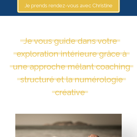
Je prends rendez-vous avec Christine
Je vous guide dans votre
exploration intérieure grâce à
une approche mêlant coaching
structuré et la numérologie
créative