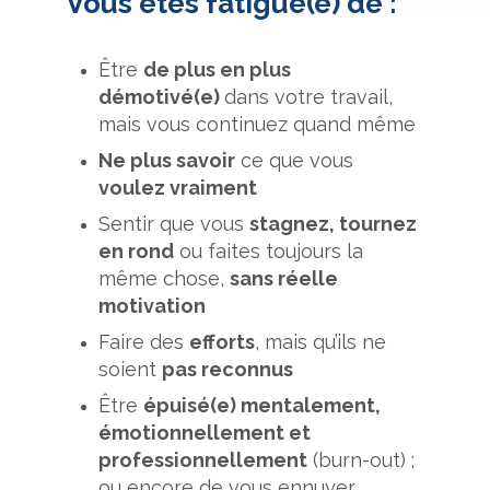
Vous êtes fatigué(e) de :
Être
de plus en plus
démotivé(e)
dans votre travail,
mais vous continuez quand même
Ne plus savoir
ce que vous
voulez vraiment
Sentir que vous
stagnez, tournez
en rond
ou faites toujours la
même chose,
sans réelle
motivation
Faire des
efforts
, mais qu’ils ne
soient
pas reconnus
Être
épuisé(e) mentalement,
émotionnellement et
professionnellement
(burn-out) ;
ou encore de vous ennuyer