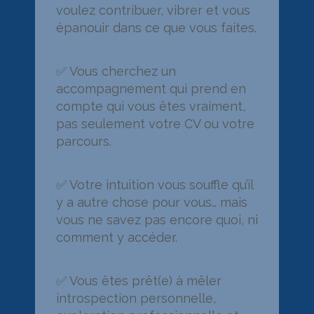
voulez contribuer, vibrer et vous
épanouir dans ce que vous faites.
✅ Vous cherchez un
accompagnement qui prend en
compte qui vous êtes vraiment,
pas seulement votre CV ou votre
parcours.
✅ Votre intuition vous souffle qu’il
y a autre chose pour vous… mais
vous ne savez pas encore quoi, ni
comment y accéder.
✅ Vous êtes prêt(e) à mêler
introspection personnelle,