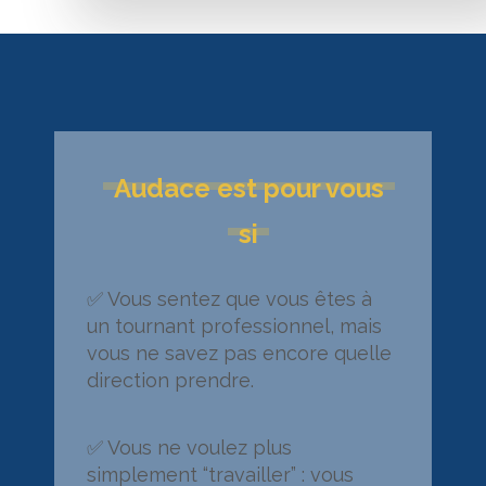
Audace est pour vous
si
✅ Vous sentez que vous êtes à
un tournant professionnel, mais
vous ne savez pas encore quelle
direction prendre.
✅ Vous ne voulez plus
simplement “travailler” : vous