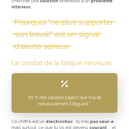
chercher une
solution
extérieure à un
problème
intérieur.
Pourquoi "ne plus supporter
son travail" est un signal
d'alerte sérieux
Le constat de la fatigue nerveuse
70 % des salariés jugent leur travail
nerveusement fatiguant *
Ce chiffre est un
électrochoc
: tu n'es
pas seul-e
,
mais surtout, ce que tu vis est devenu
courant
... et