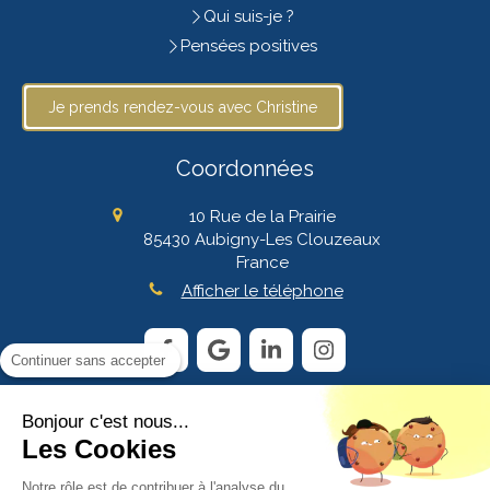
Qui suis-je ?
Pensées positives
Je prends rendez-vous avec Christine
Coordonnées
10 Rue de la Prairie
85430
Aubigny-Les Clouzeaux
France
Afficher le téléphone
Continuer sans accepter
Bonjour c'est nous...
Plan du site
Les Cookies
Mentions légales
CGV
Notre rôle est de contribuer à l'analyse du