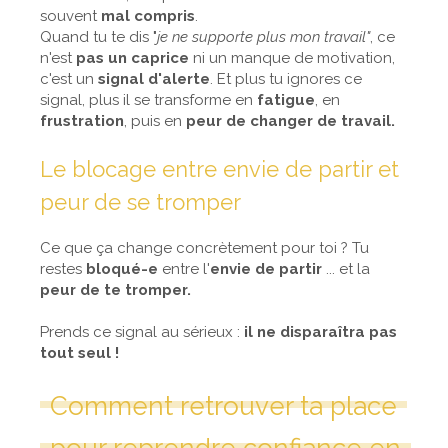
souvent
mal compris
.
Quand tu te dis "
je ne supporte plus mon travail"
, ce
n'est
pas un caprice
ni un manque de motivation,
c'est un
signal d'alerte
. Et plus tu ignores ce
signal, plus il se transforme en
fatigue
, en
frustration
, puis en
peur de changer de travail.
Le blocage entre envie de partir et
peur de se tromper
Ce que ça change concrètement pour toi ? Tu
restes
bloqué-e
entre l'
envie de partir
... et la
peur de te tromper.
Prends ce signal au sérieux :
il ne disparaîtra pas
tout seul !
Comment retrouver ta place
pour reprendre confiance en