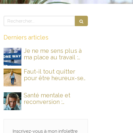
Rechercher
Derniers articles
Je ne me sens plus à
ma place au travail :
que faire ?
Faut-il tout quitter
pour être heureux-se
au travail ?
Santé mentale et
reconversion :
comment éviter le
burn-out et rallumer
son feu intérieur ?
Inscrivez-vous à mon infolettre