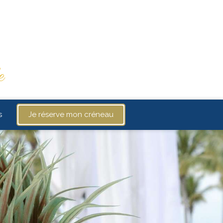
e
s
Je réserve mon créneau