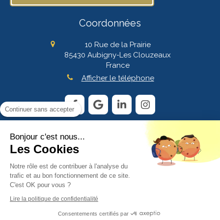
Coordonnées
10 Rue de la Prairie
85430
Aubigny-Les Clouzeaux
France
Afficher le téléphone
Continuer sans accepter
Bonjour c'est nous...
Plan du site
Les Cookies
Mentions légales
CGV
Notre rôle est de contribuer à l'analyse du
trafic et au bon fonctionnement de ce site.
C'est OK pour vous ?
© 2026 by Christine Maréchal Coaching - MC²
Lire la politique de confidentialité
Consentements certifiés par